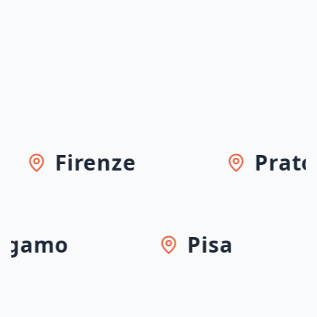
Firenze
Prato
ergamo
Pisa