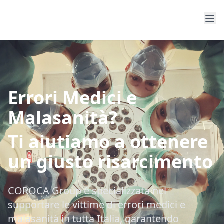
Errori Medici e
Malasanità?
Ti aiutiamo a ottenere
un giusto risarcimento
COROCA Group è specializzata nel
supportare le vittime di errori medici e
malasanità in tutta Italia, garantendo