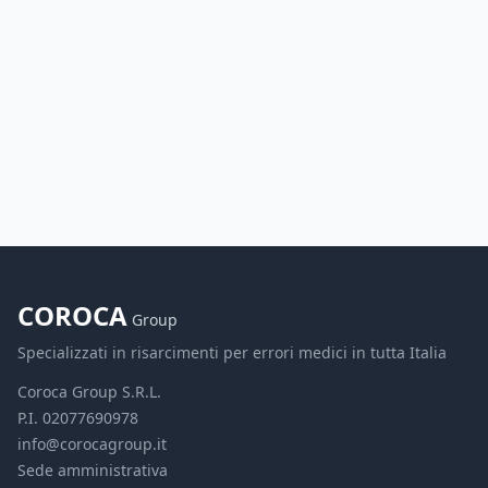
COROCA
Group
Specializzati in risarcimenti per errori medici in tutta Italia
Coroca Group S.R.L.
P.I. 02077690978
info@corocagroup.it
Sede amministrativa